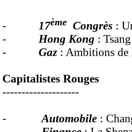
ème
-
17
Congrès
: U
-
Hong Kong
: Tsang
-
Gaz
: Ambitions de
Capitalistes Rouges
--------------------
-
Automobile
: Chan
-
Finance
: La Shen