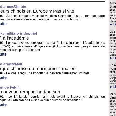
Ser
 d’armes/Serbie
Shan
2026
urs chinois en Europe ? Pas si vite
année
-01
- À l’occasion de la visite de Vucic en Chine du 24 au 29 mai, Belgrade
minis
Jun a
eau laissé entendre son intérêt pour des avions chinois.
Shang
uite
► Li
Lu s
e militaro-industriel
2026
ifi à l’académie
direc
un gr
-01
- Les experts des deux grandes académies chinoises – l’Académie des
décap
s (CAS) et l’Académie d’ingénierie (CAE) – liés aux programmes de
derni
nouve
’en finissent plus de tomber.
aux 
uite
Shen
► Li
 d’armes/Mali
En é
rque chinoise du réarmement malien
Pyo
2026
-01
- Le Mali a reçu une importante livraison d’armement chinois.
de Do
uite
Défen
Corée
marqu
► Li
on de Pékin
 nouveau rempart anti‑putsch
Ils 
-01
- Le 14 janvier dernier, un mois avant le Nouvel An chinois, on
cinq
t que la Garnison de Pékin avait un nouveau commandant.
2026
uite
de Xi
milit
acco
vice‑
Commi