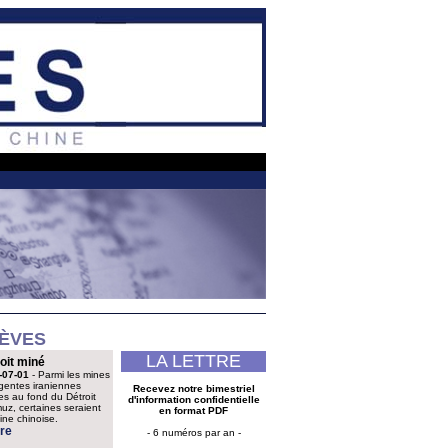
ÈVES
LA LETTRE
oit miné
-07-01
- Parmi les mines
ligentes iraniennes
Recevez notre bimestriel
s au fond du Détroit
d'information confidentielle
uz, certaines seraient
en format PDF
gine chinoise.
re
- 6 numéros par an -