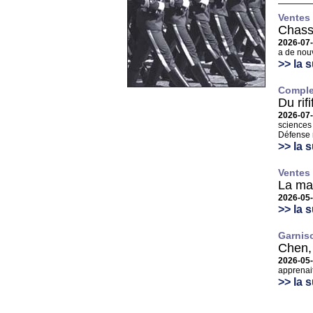
Ventes
Chasse
2026-07
a de nouv
>> la s
Complex
Du rif
2026-07
science
Défense n
>> la s
Ventes
La ma
2026-05
>> la s
Garnis
Chen,
2026-05
apprenai
>> la s