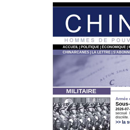
ACCUEIL
|
POLITIQUE
|
ÉCONOMIQUE
|
CHINARCANES
|
LA LETTRE
|
S'ABONN
MILITAIRE
Armée d
Sous
2026-07
secoué l
discrète.
>> la s