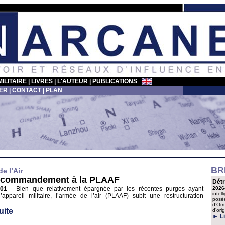
MILITAIRE
|
LIVRES
|
L'AUTEUR
|
PUBLICATIONS
ER
|
CONTACT
|
PLAN
BR
e l’Air
-commandement à la PLAAF
Détr
-01
- Bien que relativement épargnée par les récentes purges ayant
2026
intel
’appareil militaire, l’armée de l’air (PLAAF) subit une restructuration
posée
d’Orm
uite
d’ori
► Li