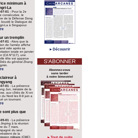
vice minimum à
gri‑La
-07-01
- Pour la 2e
 consécutive, le
tre de la Défense Dong
 boudé le Dialogue de
ri‑La à Singapour.
re
ur un tremplin
-07-01
- Alors que la
tion de l’armée affiche
and vide après sa
►Découvrir
itation totale en janvier
er (CA N°117), une
lle tête est apparue
S'ABONNER
côtés du général Zhang
gmin.
re
Abonnez-vous
sans tarder
à notre bimestriel
claireur à
ngyang
-07-01
- La présence
ng Jun, ministre de la
se, aux côtés de Xi en
 du Nord les 8-9 juin a
é un tournant.
re
ne sont plus que
-05-01
- La présence
 Jinping à la réunion
aire du 7 mars,
mpagné du seul
président de la
ssion militaire (CMC)
►Tout de suite