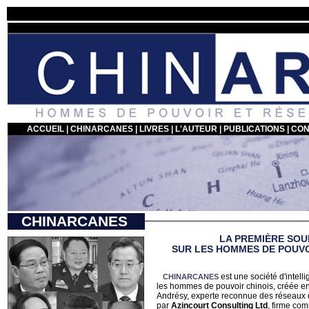
ACCUEIL
|
CHINARCANES
|
LIVRES
|
L'AUTEUR
|
PUBLICATIONS
|
CON
CHINARCANES
LA PREMIÈRE SOU
SUR LES HOMMES DE POUVO
est une société d'intell
CHINARCANES
les hommes de pouvoir chinois, créée e
Andrésy, experte reconnue des réseaux d
par
Azincourt Consulting Ltd
, firme co