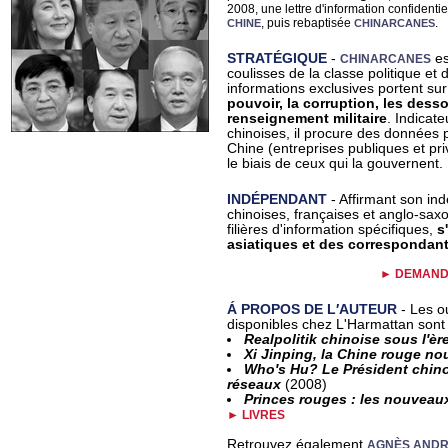
2008, une lettre d'information confidentie
, puis rebaptisée
.
CHINE
CHINARCANES
STRATÉGIQUE
-
es
CHINARCANES
coulisses de la classe politique et 
informations exclusives portent su
pouvoir, la corruption, les desso
renseignement militaire
. Indicat
chinoises, il procure des données 
Chine (entreprises publiques et priv
le biais de ceux qui la gouvernent.
INDÉPENDANT
- Affirmant son in
chinoises, françaises et anglo-sa
filières d'information spécifiques,
s
asiatiques et des correspondant
► DEMAND
Á PROPOS DE L′AUTEUR
- Les o
disponibles chez L'Harmattan sont 
Realpolitik chinoise sous l′èr
Xi Jinping, la Chine rouge no
Who′s Hu? Le Président chinoi
réseaux
(2008)
Princes rouges : les nouveau
► LIVRES
Retrouvez également
AGNÈS AND